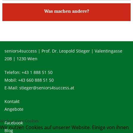
Was machen andere?
seniors4success | Prof. Dr. Leopold Stieger | Valentingasse
20B | 1230 Wien
Telefon:
+43 1 888 51 50
Mobil:
+43 660 888 51 50
E-Mail:
stieger@seniors4success.at
Kontakt
Angebote
Wir benutzen Cookies
Facebook
Wir nutzen Cookies auf unserer Website. Einige von ihnen
Blog