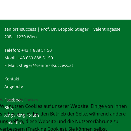
seniors4success | Prof. Dr. Leopold Stieger | Valentingasse
20B | 1230 Wien
Telefon:
+43 1 888 51 50
Mobil:
+43 660 888 51 50
E-Mail:
stieger@seniors4success.at
Kontakt
Angebote
Wir benutzen Cookies
Facebook
Wir nutzen Cookies auf unserer Website. Einige von ihnen
Blog
sind essenziell für den Betrieb der Seite, während andere
Xing
/
Xing Forum
uns helfen, diese Website und die Nutzererfahrung zu
LinkedIn
verbessern (Tracking Cookies). Sie können selbst