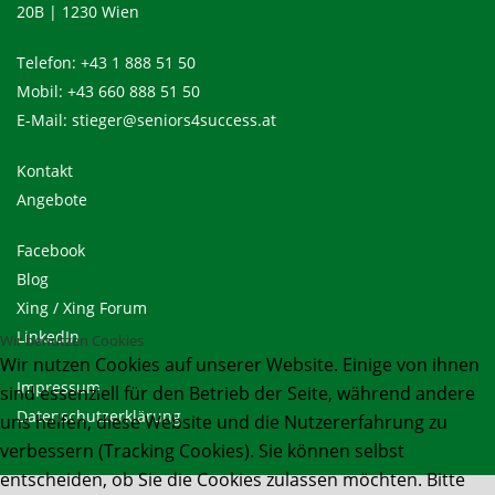
20B | 1230 Wien
Telefon:
+43 1 888 51 50
Mobil:
+43 660 888 51 50
E-Mail:
stieger@seniors4success.at
Kontakt
Angebote
Facebook
Blog
Xing
/
Xing Forum
LinkedIn
Wir benutzen Cookies
Wir nutzen Cookies auf unserer Website. Einige von ihnen
Impressum
sind essenziell für den Betrieb der Seite, während andere
Datenschutzerklärung
uns helfen, diese Website und die Nutzererfahrung zu
verbessern (Tracking Cookies). Sie können selbst
entscheiden, ob Sie die Cookies zulassen möchten. Bitte